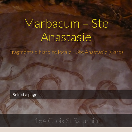
Marbacum – Ste
Anastasie
Fragments d'histoire locale – Ste Anastasie (Gard)
164 Croix St Saturnin