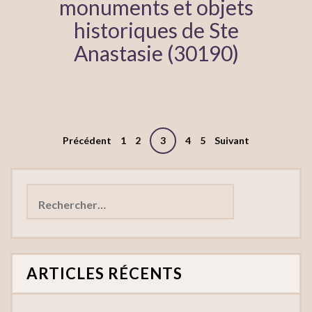
monuments et objets
historiques de Ste
Anastasie (30190)
Pagination
Précédent
1
2
3
4
5
Suivant
des
Rechercher :
publications
ARTICLES RÉCENTS