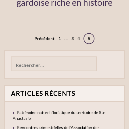
gardoise riche en histoire
Pagination
Précédent
1
…
3
4
5
des
Rechercher :
publications
ARTICLES RÉCENTS
Patrimoine naturel floristique du territoire de Ste
Anastasie
Rencontres trimestrielles de l’Association des