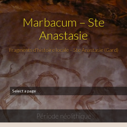
Marbacum – Ste
Anastasie
Fragments d'histoire locale – Ste Anastasie (Gard)
Période néolithique