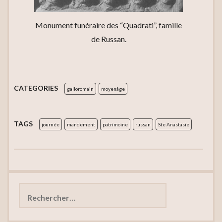
Monument funéraire des “Quadrati”, famille
de Russan.
CATEGORIES
galloromain
moyenâge
TAGS
journée
mandement
patrimoine
russan
Ste Anastasie
Rechercher :